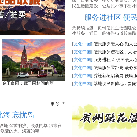
家门口有服务，生活更有温度。为
民生活圈建设，让居民小事不出小
边，...
服务进社区 便
为持续推进一刻钟便民生活圈建设
生服务，近日，临汾路街道岭南路7
优...
[文化中国]
便民服务暖人心 勤人
[文化中国]
便民服务进社区，大场
[文化中国]
服务进社区 便民暖人心
[文化中国]
便民服务零距离 暖心
[文化中国]
乔迁新址启新篇 便民
金玉良园：藏于园林间的荔
[文化中国]
落地便民新阵地：普陀
更多
北海 忘忧岛
设施 金黄的沙、淡淡的草 独靠在
淡蓝的天、淡蓝的海...