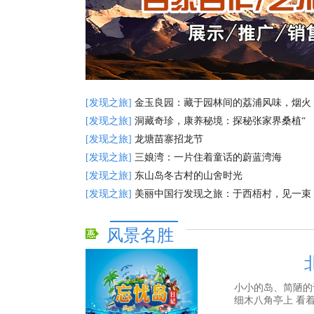
[发现之旅]
金玉良园：藏于园林间的荔浦风味，烟火
[发现之旅]
洞藏奇珍，康养秘境：探秘张家界桑植“
[发现之旅]
龙塘苗寨招龙节
[发现之旅]
三娘湾：一片住着童话的蔚蓝湾海
[发现之旅]
东山岛冬古村的山舍时光
[发现之旅]
美丽中国行发现之旅：于西梧村，见一束
风景名胜
小小的岛、简陋的
细木八角亭上 看着