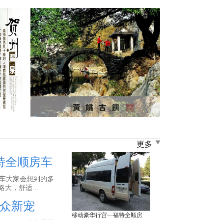
更多
特全顺房车
车大家会想到的多
大，舒适...
众新宠
移动豪华行宫—福特全顺房