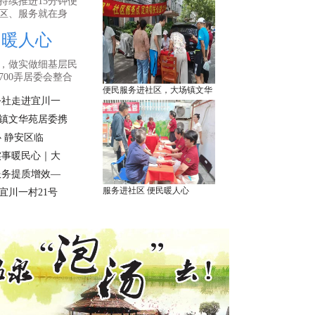
持续推进15分钟便
区、服务就在身
民暖人心
，做实做细基层民
00弄居委会整合
便民服务进社区，大场镇文华
公社走进宜川一
镇文华苑居委携
 静安区临
实事暖民心｜大
服务提质增效—
服务进社区 便民暖人心
宜川一村21号