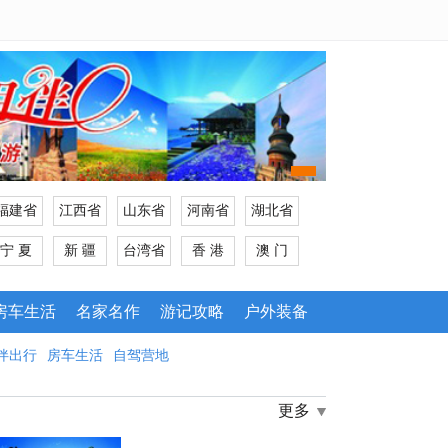
福建省
江西省
山东省
河南省
湖北省
宁 夏
新 疆
台湾省
香 港
澳 门
房车生活
名家名作
游记攻略
户外装备
伴出行
房车生活
自驾营地
更多