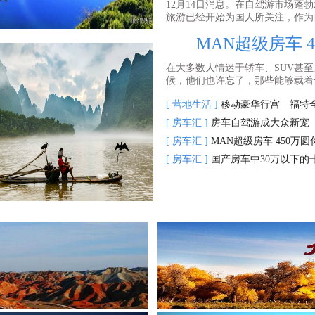
12月14日消息。在自驾游市场蓬
旅游已经开始为国人所关注，作为自
MAN超级房车 4
在大多数人情迷于轿车、SUV甚
候，他们也许忘了，那些能够载着全
[ 营地生活 ]
移动豪华行宫—福特
[ 房车汇 ]
房车自驾游成大众新宠
[ 房车汇 ]
MAN超级房车 450万
[ 房车汇 ]
国产房车中30万以下的