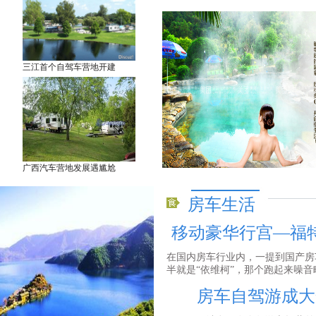
三江首个自驾车营地开建
广西汽车营地发展遇尴尬
房车生活
移动豪华行宫—福
在国内房车行业内，一提到国产房
半就是“依维柯”，那个跑起来噪音略
房车自驾游成大