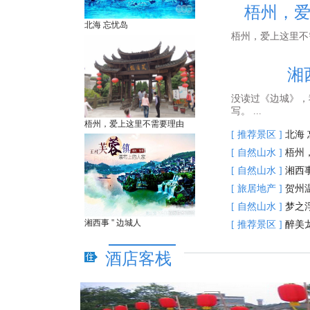
梧州，
北海 忘忧岛
梧州，爱上这里不
湘西
没读过《边城》，
写。 ...
梧州，爱上这里不需要理由
[ 推荐景区 ]
北海 
[ 自然山水 ]
梧州
[ 自然山水 ]
湘西事
[ 旅居地产 ]
贺州
[ 自然山水 ]
梦之
湘西事 '' 边城人
[ 推荐景区 ]
醉美
酒店客栈