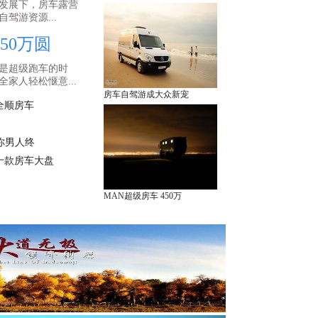
勃发展下，房车露营
驾游资源...
50万圆
至是超级跑车的时
家人轻松惬意...
房车自驾游成大众新宠
全顺房车
圆你男人终
十款房车大盘
MAN超级房车 450万