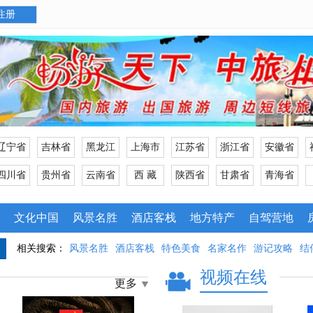
注册
辽宁省
吉林省
黑龙江
上海市
江苏省
浙江省
安徽省
四川省
贵州省
云南省
西 藏
陕西省
甘肃省
青海省
文化中国
风景名胜
酒店客栈
地方特产
自驾营地
相关搜索：
风景名胜
酒店客栈
特色美食
名家名作
游记攻略
结
视频在线
更多