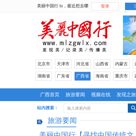
美丽中国行 hi，最近想去哪
登录
>
北京市
天津市
河北省
山西省
内蒙古
湖南省
广东省
广西省
海南省
重庆市
广西首页
旅游要闻
视频在线
发现之旅
站内搜索：
旅游要闻
美丽中国行【寻找中国传统文